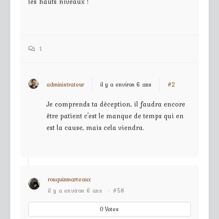
les hauts niveaux !
1
administrateur
il y a environ 6 ans
#2
Je comprends ta déception, il faudra encore
être patient c'est le manque de temps qui en
est la cause, mais cela viendra.
rouquinmarteaux
il y a environ 6 ans
·
#58
0
Votes