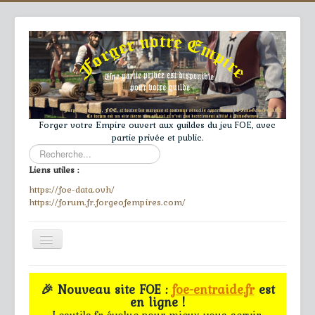
Forger votre Empire ouvert aux guildes du jeu FOE, avec
partie privée et public.
Rechercher
Liens utiles :
https://foe-data.ovh/
https://forum.fr.forgeofempires.com/
Toggle
Navigation
≡
🎉 Nouveau site FOE :
foe-entraide.fr
est
en ligne !
Accueil
Lesutils.fr évolue pour mieux vous servir.