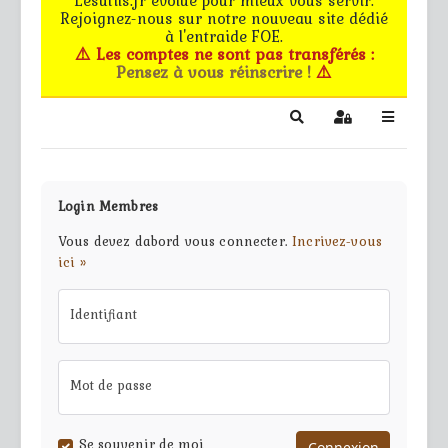
Rejoignez-nous sur notre nouveau site dédié
Le forum
à l'entraide FOE.
⚠️ Les comptes ne sont pas transférés :
Pensez à vous réinscrire !
⚠️
Les G.M.s
EG - CdB
Search
Sign In
Bâtiments de pro
Login Membres
Trucs & astuces
Vous devez dabord vous connecter.
Incrivez-vous
ici »
Partie privée
Identifiant
Règles
Contact
Mot de passe
Se souvenir de moi