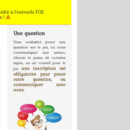
édié à l'entraide FOE.
e !
⚠️
Une question
gn In
Vous souhaitez poser une
question sur le jeu, ou nous
communiquer une astuce,
obtenir le passe de certains
sujets, ou un conseil pour le
une inscription est
jeu
obligatoire pour poser
votre question, ou
communiquer avec
nous.