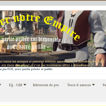
 jeu FOE, avec partie privée et public.
EG - CdB
Bâtiments de pro
Trucs & astuces
Pa