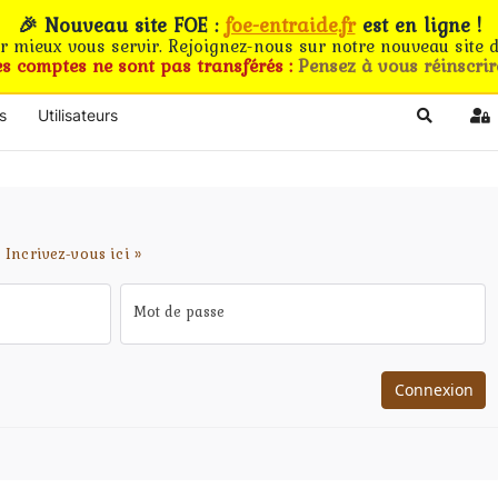
🎉 Nouveau site FOE :
foe-entraide.fr
est en ligne !
ur mieux vous servir. Rejoignez-nous sur notre nouveau site d
es comptes ne sont pas transférés :
Pensez à vous réinscrir
s
Utilisateurs
Search
Si
.
Incrivez-vous ici »
Mot de passe