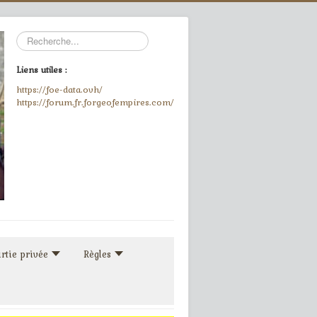
Rechercher
Liens utiles :
https://foe-data.ovh/
https://forum.fr.forgeofempires.com/
rtie privée
Règles