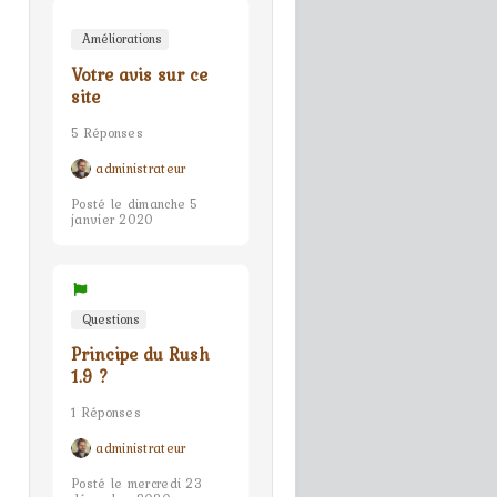
Améliorations
Votre avis sur ce
site
5 Réponses
administrateur
Posté le dimanche 5
janvier 2020
Questions
Principe du Rush
1.9 ?
1 Réponses
administrateur
Posté le mercredi 23