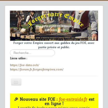
Forger votre Empire ouvert aux guildes du jeu FOE, avec
partie privée et public.
Rechercher
Liens utiles :
https://foe-data.ovh/
https://forum.fr.forgeofempires.com/
Toggle
Navigation
≡
🎉 Nouveau site FOE :
foe-entraide.fr
est
en ligne !
Accueil
Lesutils.fr évolue pour mieux vous servir.