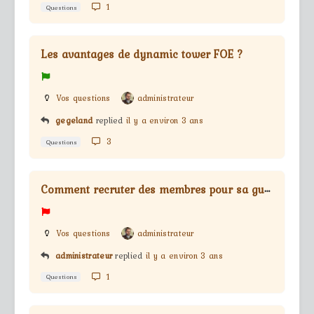
1
Questions
Les avantages de dynamic tower FOE ?
Vos questions
administrateur
gegeland
replied
il y a environ 3 ans
3
Questions
C
omment recruter des membres pour sa guilde ?
Vos questions
administrateur
administrateur
replied
il y a environ 3 ans
1
Questions