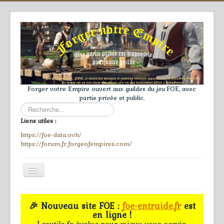
Forger votre Empire ouvert aux guildes du jeu FOE, avec
partie privée et public.
Rechercher
Liens utiles :
https://foe-data.ovh/
https://forum.fr.forgeofempires.com/
Toggle
Navigation
≡
🎉 Nouveau site FOE :
foe-entraide.fr
est
en ligne !
Accueil
Lesutils.fr évolue pour mieux vous servir.