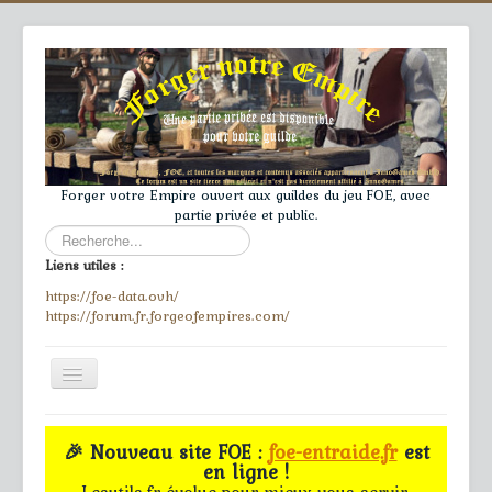
Forger votre Empire ouvert aux guildes du jeu FOE, avec
partie privée et public.
Rechercher
Liens utiles :
https://foe-data.ovh/
https://forum.fr.forgeofempires.com/
Toggle
Navigation
≡
🎉 Nouveau site FOE :
foe-entraide.fr
est
en ligne !
Accueil
Lesutils.fr évolue pour mieux vous servir.