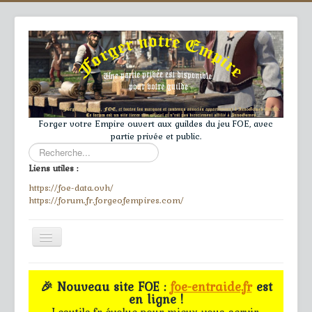
Forger votre Empire ouvert aux guildes du jeu FOE, avec
partie privée et public.
Rechercher
Liens utiles :
https://foe-data.ovh/
https://forum.fr.forgeofempires.com/
Toggle
Navigation
≡
🎉 Nouveau site FOE :
foe-entraide.fr
est
en ligne !
Accueil
Lesutils.fr évolue pour mieux vous servir.