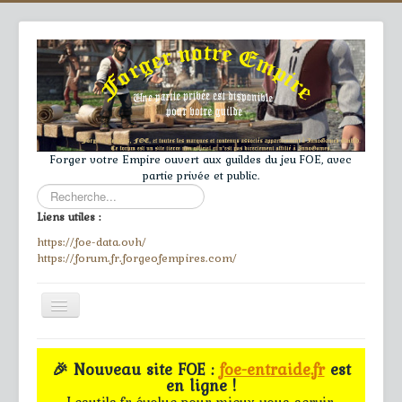
Forger votre Empire ouvert aux guildes du jeu FOE, avec
partie privée et public.
Rechercher
Liens utiles :
https://foe-data.ovh/
https://forum.fr.forgeofempires.com/
Toggle
Navigation
≡
🎉 Nouveau site FOE :
foe-entraide.fr
est
en ligne !
Accueil
Lesutils.fr évolue pour mieux vous servir.