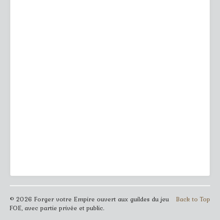
© 2026 Forger votre Empire ouvert aux guildes du jeu
Back to Top
FOE, avec partie privée et public.