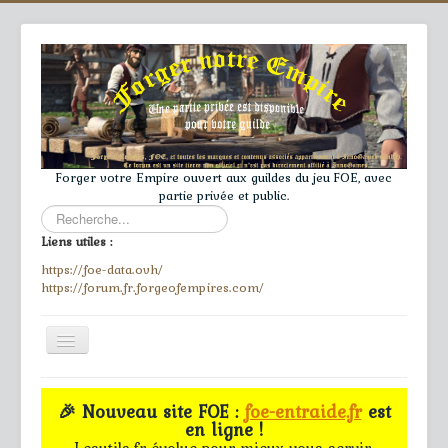
Forger votre Empire ouvert aux guildes du jeu FOE, avec
partie privée et public.
Rechercher
Liens utiles :
https://foe-data.ovh/
https://forum.fr.forgeofempires.com/
Toggle
Navigation
≡
🎉 Nouveau site FOE :
foe-entraide.fr
est
en ligne !
Accueil
Lesutils.fr évolue pour mieux vous servir.