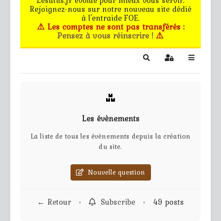
Rejoignez-nous sur notre nouveau site dédié
Le forum
à l'entraide FOE.
⚠️ Les comptes ne sont pas transférés :
Pensez à vous réinscrire !
⚠️
Les G.M.s
EG - CdB
Search
Sign In
Bâtiments de pro
Trucs & astuces
Les évènements
Partie privée
La liste de tous les évènements depuis la création
du site.
Règles
Nouvelle question
Contact
← Retour
•
Subscribe
•
49 posts