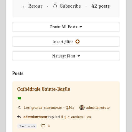
← Retour
•
Subscribe
•
42 posts
Posts:
All Posts
Insert filter
Newest First
Posts
Cathédrale Sainte-Basile
Les grands monuments - G.M.s
administrateur
administrateur
replied
il y a environ 1 an
6
Bon à savoir