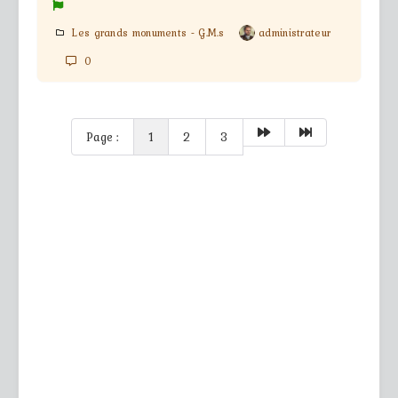
Les grands monuments - G.M.s
administrateur
0
Page :
1
2
3