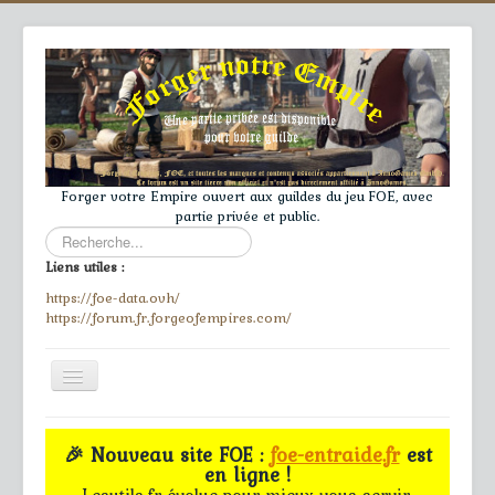
Forger votre Empire ouvert aux guildes du jeu FOE, avec
partie privée et public.
Rechercher
Liens utiles :
https://foe-data.ovh/
https://forum.fr.forgeofempires.com/
Toggle
Navigation
≡
🎉 Nouveau site FOE :
foe-entraide.fr
est
en ligne !
Accueil
Lesutils.fr évolue pour mieux vous servir.