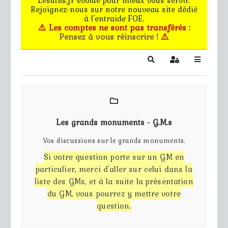
Rejoignez-nous sur notre nouveau site dédié
Le forum
à l'entraide FOE.
⚠️ Les comptes ne sont pas transférés :
Pensez à vous réinscrire !
⚠️
Les G.M.s
EG - CdB
Search
Sign In
Bâtiments de pro
Trucs & astuces
Les grands monuments - G.M.s
Partie privée
Vos discussions sur le grands monuments.
Si votre question porte sur un GM en
Règles
particulier, merci d'aller sur celui dans la
liste des GMs, et à la suite la présentation
Contact
du GM, vous pourrez y mettre votre
question.