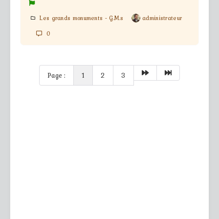
Les grands monuments - G.M.s
administrateur
0
Page :
1
2
3