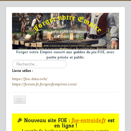
Forger votre Empire ouvert aux guildes du jeu FOE, avec
partie privée et public.
Rechercher
Liens utiles :
https://foe-data.ovh/
https://forum.fr.forgeofempires.com/
Toggle
Navigation
≡
🎉 Nouveau site FOE :
foe-entraide.fr
est
en ligne !
Accueil
Lesutils.fr évolue pour mieux vous servir.