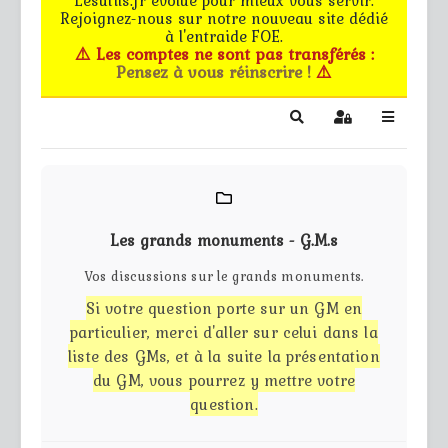
Rejoignez-nous sur notre nouveau site dédié
Le forum
à l'entraide FOE.
⚠️ Les comptes ne sont pas transférés :
Pensez à vous réinscrire !
⚠️
Les G.M.s
EG - CdB
Search
Sign In
Bâtiments de pro
Trucs & astuces
Les grands monuments - G.M.s
Partie privée
Vos discussions sur le grands monuments.
Si votre question porte sur un GM en
Règles
particulier, merci d'aller sur celui dans la
liste des GMs, et à la suite la présentation
Contact
du GM, vous pourrez y mettre votre
question.