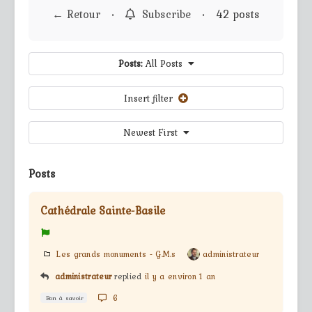
← Retour
•
Subscribe
•
42 posts
Posts:
All Posts
Insert filter
Newest First
Posts
Cathédrale Sainte-Basile
Les grands monuments - G.M.s
administrateur
administrateur
replied
il y a environ 1 an
6
Bon à savoir