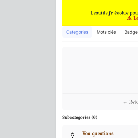
Lesutils.fr évolue po
⚠️ L
Categories
Mots clés
Badge
← Ret
Subcategories (6)
Vos questions