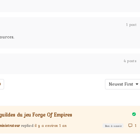
1 post
sources.
4 posts
Newest First
guildes du jeu Forge Of Empires
inistrateur
replied
il y a environ 1 an
1
Bon à savoir