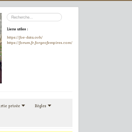
Rechercher
Liens utiles :
https://foe-data.ovh/
https://forum.fr.forgeofempires.com/
rtie privée
Règles