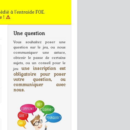
édié à l'entraide FOE.
e !
⚠️
Une question
gn In
Vous souhaitez poser une
question sur le jeu, ou nous
communiquer une astuce,
obtenir le passe de certains
sujets, ou un conseil pour le
une inscription est
jeu
obligatoire pour poser
votre question, ou
communiquer avec
nous.