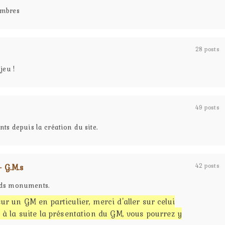
embres
28 posts
jeu !
49 posts
nts depuis la création du site.
 G.M.s
42 posts
ands monuments.
sur un GM en particulier, merci d'aller sur celui
t à la suite la présentation du GM, vous pourrez y