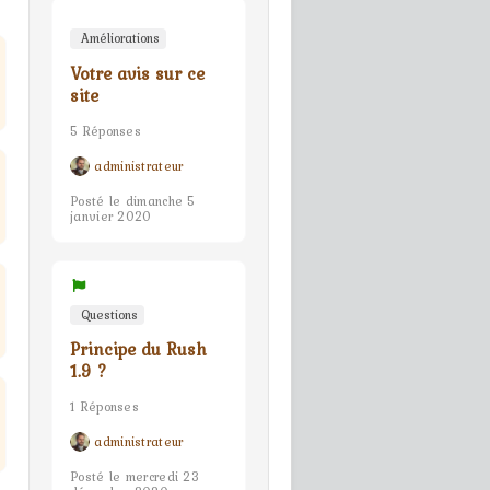
Améliorations
Votre avis sur ce
site
5 Réponses
administrateur
Posté le dimanche 5
janvier 2020
Questions
Principe du Rush
1.9 ?
1 Réponses
administrateur
Posté le mercredi 23