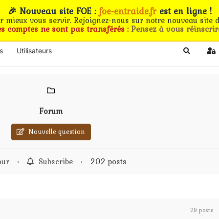
🎉 Nouveau site FOE :
foe-entraide.fr
est en ligne !
ur mieux vous servir. Rejoignez-nous sur notre nouveau site d
es comptes ne sont pas transférés :
Pensez à vous réinscrir
s
Utilisateurs
Search
Si
Forum
Nouvelle question
our
•
Subscribe
•
202 posts
29 posts