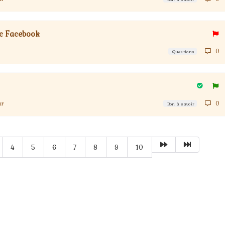
ec Facebook
0
Questions
ur
0
Bon à savoir
4
5
6
7
8
9
10