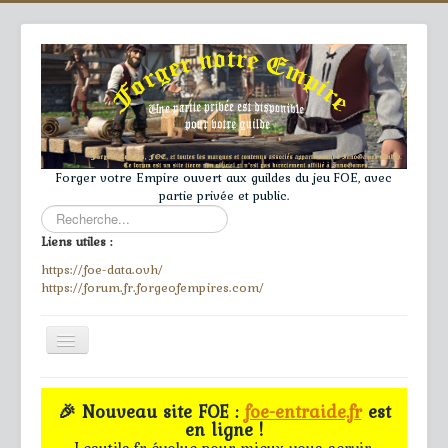
Forger votre Empire ouvert aux guildes du jeu FOE, avec
partie privée et public.
Rechercher
Liens utiles :
https://foe-data.ovh/
https://forum.fr.forgeofempires.com/
Toggle
Navigation
≡
🎉 Nouveau site FOE :
foe-entraide.fr
est
en ligne !
Accueil
Lesutils.fr évolue pour mieux vous servir.