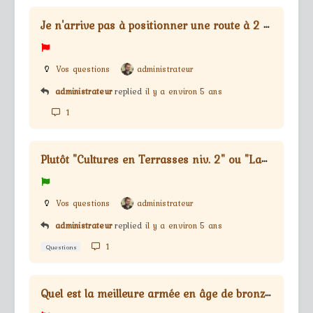
J
e n'arrive pas à positionner une route à 2 voies
Vos questions
administrateur
administrateur
replied
il y a environ 5 ans
1
P
lutôt "Cultures en Terrasses niv. 2" ou "Labyrinthe de haies"?
Vos questions
administrateur
administrateur
replied
il y a environ 5 ans
1
Questions
Q
uel est la meilleure armée en âge de bronze ?