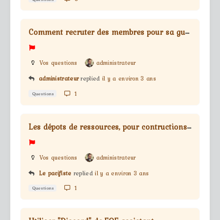
C
omment recruter des membres pour sa guilde ?
Vos questions
administrateur
administrateur
replied
il y a environ 3 ans
1
Questions
L
es dépots de ressources, pour contructions des bâtiments
Vos questions
administrateur
Le pacifiste
replied
il y a environ 3 ans
1
Questions