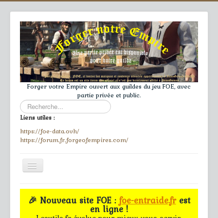
Forger votre Empire ouvert aux guildes du jeu FOE, avec
partie privée et public.
Rechercher
Liens utiles :
https://foe-data.ovh/
https://forum.fr.forgeofempires.com/
Toggle
Navigation
≡
🎉 Nouveau site FOE :
foe-entraide.fr
est
en ligne !
Accueil
Lesutils.fr évolue pour mieux vous servir.