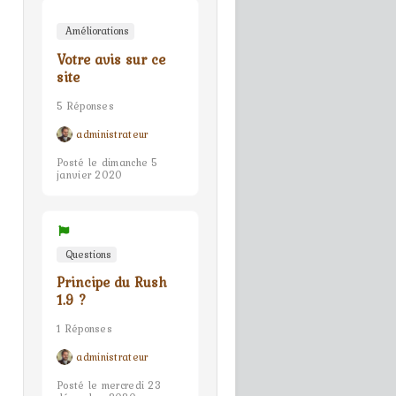
Améliorations
Votre avis sur ce
site
5 Réponses
administrateur
Posté le dimanche 5
janvier 2020
Questions
Principe du Rush
1.9 ?
1 Réponses
administrateur
Posté le mercredi 23