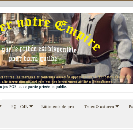
 jeu FOE, avec partie privée et public.
EG - CdB
Bâtiments de pro
Trucs & astuces
Pa