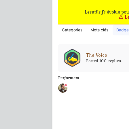
Lesutils.fr évolue po
⚠️ L
Categories
Mots clés
Badge
The Voice
Posted 100 replies.
Performers