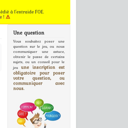
édié à l'entraide FOE.
e !
⚠️
Une question
gn In
Vous souhaitez poser une
question sur le jeu, ou nous
communiquer une astuce,
obtenir le passe de certains
sujets, ou un conseil pour le
une inscription est
jeu
obligatoire pour poser
votre question, ou
communiquer avec
nous.