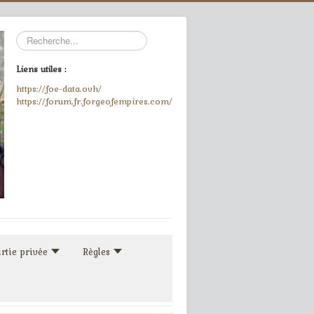
Rechercher
Liens utiles :
https://foe-data.ovh/
https://forum.fr.forgeofempires.com/
rtie privée
Règles