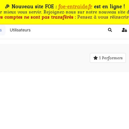
🎉 Nouveau site FOE :
foe-entraide.fr
est en ligne !
ur mieux vous servir. Rejoignez-nous sur notre nouveau site d
es comptes ne sont pas transférés :
Pensez à vous réinscrir
s
Utilisateurs
Search
Si
1 Performers