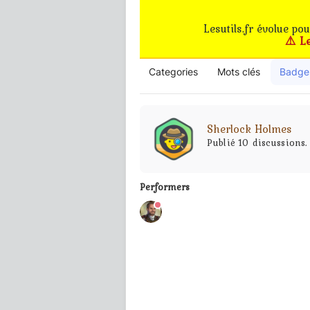
Lesutils.fr évolue po
⚠️ L
Categories
Mots clés
Badge
Sherlock Holmes
Publié 10 discussions.
Performers