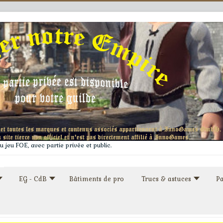
 jeu FOE, avec partie privée et public.
EG - CdB
Bâtiments de pro
Trucs & astuces
Pa