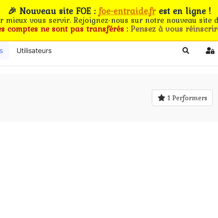
🎉 Nouveau site FOE :
foe-entraide.fr
est en ligne !
ur mieux vous servir. Rejoignez-nous sur notre nouveau site d
es comptes ne sont pas transférés :
Pensez à vous réinscrir
s
Utilisateurs
Search
Si
1 Performers