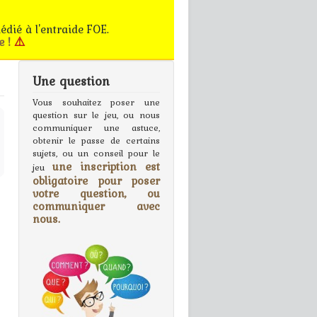
édié à l'entraide FOE.
e !
⚠️
Une question
gn In
Vous souhaitez poser une
question sur le jeu, ou nous
communiquer une astuce,
obtenir le passe de certains
sujets, ou un conseil pour le
une inscription est
jeu
obligatoire pour poser
votre question, ou
communiquer avec
nous.