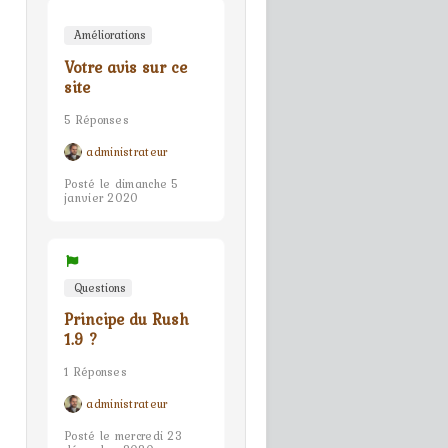
Améliorations
Votre avis sur ce
site
5 Réponses
administrateur
Posté le dimanche 5
janvier 2020
Questions
Principe du Rush
1.9 ?
1 Réponses
administrateur
Posté le mercredi 23