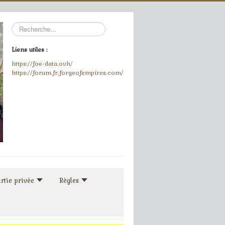
Rechercher
Liens utiles :
https://foe-data.ovh/
https://forum.fr.forgeofempires.com/
rtie privée
Règles