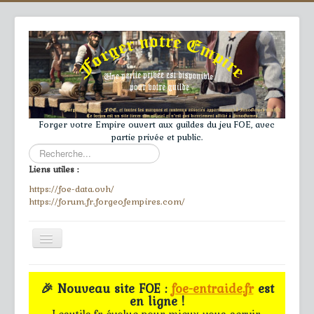
Forger votre Empire ouvert aux guildes du jeu FOE, avec
partie privée et public.
Rechercher
Liens utiles :
https://foe-data.ovh/
https://forum.fr.forgeofempires.com/
Toggle
Navigation
≡
🎉 Nouveau site FOE :
foe-entraide.fr
est
en ligne !
Accueil
Lesutils.fr évolue pour mieux vous servir.