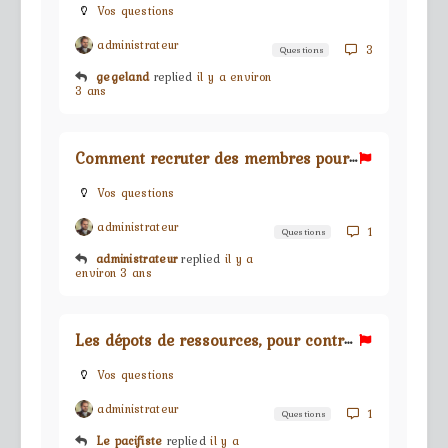
Vos questions
administrateur
3
Questions
gegeland
replied
il y a environ
3 ans
C
omment recruter des membres pour sa guilde ?
Vos questions
administrateur
1
Questions
administrateur
replied
il y a
environ 3 ans
L
es dépots de ressources, pour contructions des bâtiments
Vos questions
administrateur
1
Questions
Le pacifiste
replied
il y a