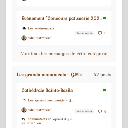
E
vénement "Concours patisserie 2024"
Les évènements
0
Bon à savoir
administrateur
Voir tous les messages de cette catégorie
Les grands monuments - G.M.s
42 posts
Cathédrale Sainte-Basile
Les grands monuments - G.M.s
administrateur
6
Bon à savoir
administrateur
replied
il y a
environ 1 an