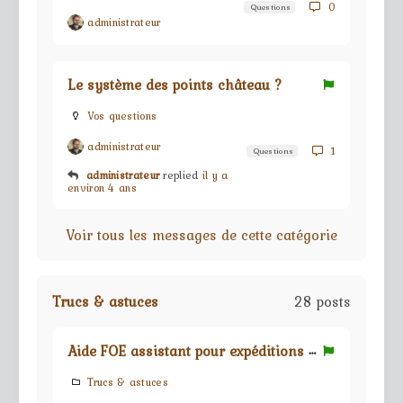
0
Questions
administrateur
Le système des points château ?
Vos questions
administrateur
1
Questions
administrateur
replied
il y a
environ 4 ans
Voir tous les messages de cette catégorie
Trucs & astuces
28 posts
A
ide FOE assistant pour expéditions de guilde
Trucs & astuces