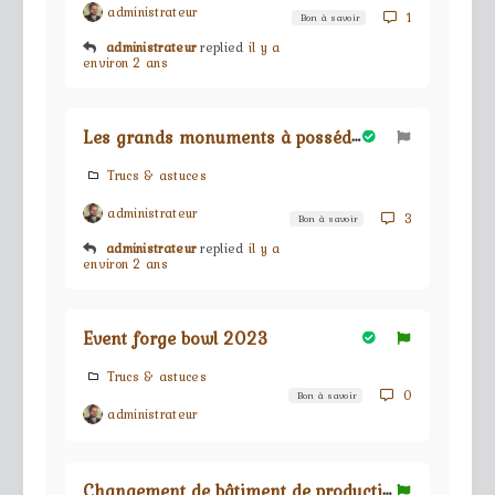
administrateur
1
Bon à savoir
administrateur
replied
il y a
environ 2 ans
L
es grands monuments à posséder ou à fuir !
Trucs & astuces
administrateur
3
Bon à savoir
administrateur
replied
il y a
environ 2 ans
Event forge bowl 2023
Trucs & astuces
0
Bon à savoir
administrateur
C
hangement de bâtiment de production