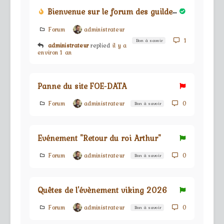
Bienvenue sur le forum des guildes du jeu Forge Of Empires
Forum
administrateur
1
Bon à savoir
administrateur
replied
il y a
environ 1 an
Panne du site FOE-DATA
Forum
administrateur
0
Bon à savoir
Evénement "Retour du roi Arthur"
Forum
administrateur
0
Bon à savoir
Quêtes de l'évènement viking 2026
Forum
administrateur
0
Bon à savoir