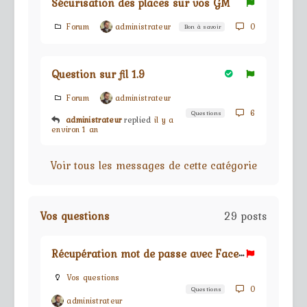
Sécurisation des places sur vos GM
Forum
administrateur
0
Bon à savoir
Question sur fil 1.9
Forum
administrateur
6
Questions
administrateur
replied
il y a
environ 1 an
Voir tous les messages de cette catégorie
Vos questions
29 posts
R
écupération mot de passe avec Facebook
Vos questions
0
Questions
administrateur