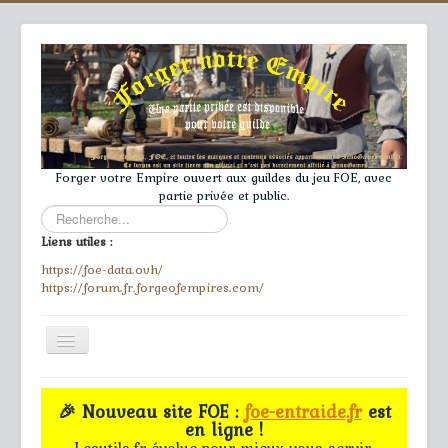
Forger votre Empire ouvert aux guildes du jeu FOE, avec
partie privée et public.
Rechercher
Liens utiles :
https://foe-data.ovh/
https://forum.fr.forgeofempires.com/
Toggle
Navigation
≡
🎉 Nouveau site FOE :
foe-entraide.fr
est
en ligne !
Accueil
Lesutils.fr évolue pour mieux vous servir.