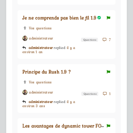
Je ne comprends pas bien le fil 1.9
Vos questions
administrateur
7
Questions
administrateur
replied
il y a
environ 1 an
Principe du Rush 1.9 ?
Vos questions
administrateur
1
Questions
administrateur
replied
il y a
environ 3 ans
L
es avantages de dynamic tower FOE ?