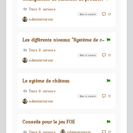
Trucs & astuces
0
Bon à savoir
administrateur
L
es différents niveaux "Système de château"
Trucs & astuces
0
Bon à savoir
administrateur
Le sytème de château
Trucs & astuces
0
Bon à savoir
administrateur
Conseils pour le jeu FOE
Trucs & astuces
administrateur
0